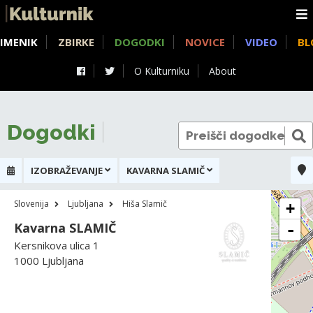
IMENIK
ZBIRKE
DOGODKI
NOVICE
VIDEO
BL
O Kulturniku
About
Dogodki
IZOBRAŽEVANJE
KAVARNA SLAMIČ
Slovenija
Ljubljana
Hiša Slamič
+
Kavarna SLAMIČ
-
Kersnikova ulica 1
1000 Ljubljana