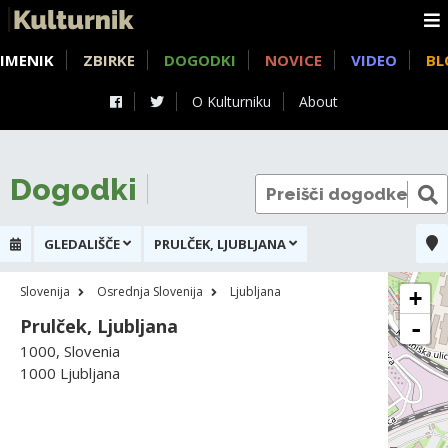
IMENIK
ZBIRKE
DOGODKI
NOVICE
VIDEO
BL
O Kulturniku
About
Dogodki
GLEDALIŠČE
PRULČEK, LJUBLJANA
Slovenija
Osrednja Slovenija
Ljubljana
+
Prulček, Ljubljana
-
1000, Slovenia
1000 Ljubljana