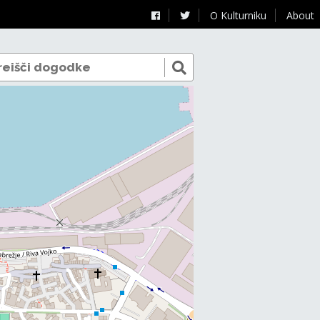
O Kulturniku
About