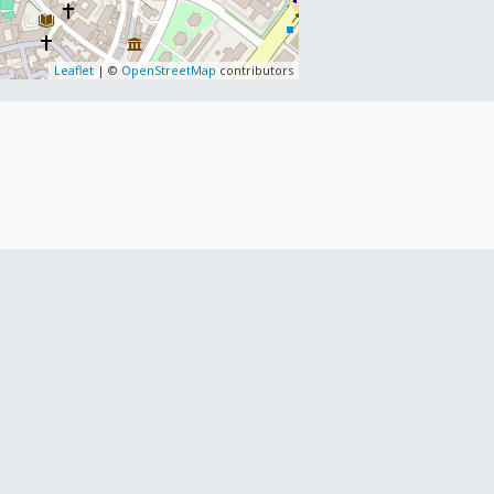
Leaflet
| ©
OpenStreetMap
contributors