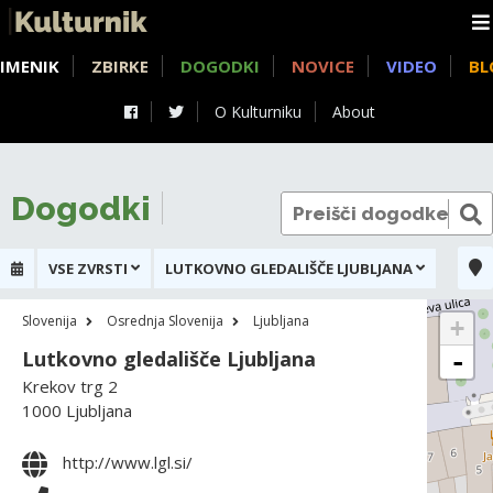
IMENIK
ZBIRKE
DOGODKI
NOVICE
VIDEO
BL
O Kulturniku
About
Dogodki
VSE ZVRSTI
LUTKOVNO GLEDALIŠČE LJUBLJANA
Slovenija
Osrednja Slovenija
Ljubljana
+
Lutkovno gledališče Ljubljana
-
Krekov trg 2
1000 Ljubljana
http://www.lgl.si/