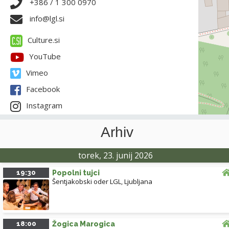
+386 / 1 300 0970
info@lgl.si
Culture.si
YouTube
Vimeo
Facebook
Instagram
Arhiv
torek, 23. junij 2026
19:30
Popolni tujci
Šentjakobski oder LGL
,
Ljubljana
18:00
Žogica Marogica