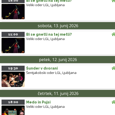
18:00
Bi se gnetli na tej metli?
Veliki oder LGL
,
Ljubljana
sobota, 13. junij 2026
11:00
Bi se gnetli na tej metli?
Veliki oder LGL
,
Ljubljana
petek, 12. junij 2026
19:30
Šunder v dvorani
Šentjakobski oder LGL
,
Ljubljana
četrtek, 11. junij 2026
18:00
Medo in Pujsi
Veliki oder LGL
,
Ljubljana