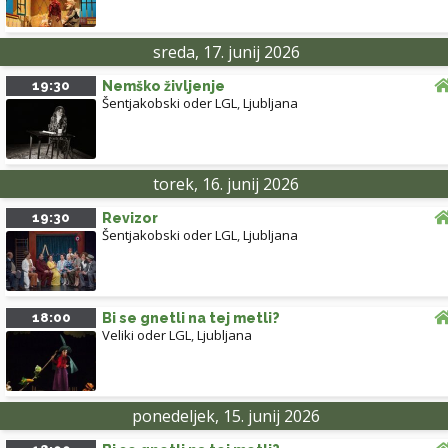
sreda, 17. junij 2026
19:30
Nemško življenje
Šentjakobski oder LGL
,
Ljubljana
torek, 16. junij 2026
19:30
Revizor
Šentjakobski oder LGL
,
Ljubljana
18:00
Bi se gnetli na tej metli?
Veliki oder LGL
,
Ljubljana
ponedeljek, 15. junij 2026