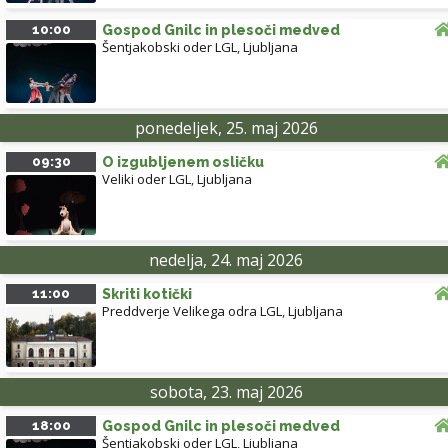
10:00
Gospod Gnilc in plesoči medved
Šentjakobski oder LGL
,
Ljubljana
ponedeljek, 25. maj 2026
09:30
O izgubljenem osličku
Veliki oder LGL
,
Ljubljana
nedelja, 24. maj 2026
11:00
Skriti kotički
Preddverje Velikega odra LGL
,
Ljubljana
sobota, 23. maj 2026
18:00
Gospod Gnilc in plesoči medved
Šentjakobski oder LGL
,
Ljubljana