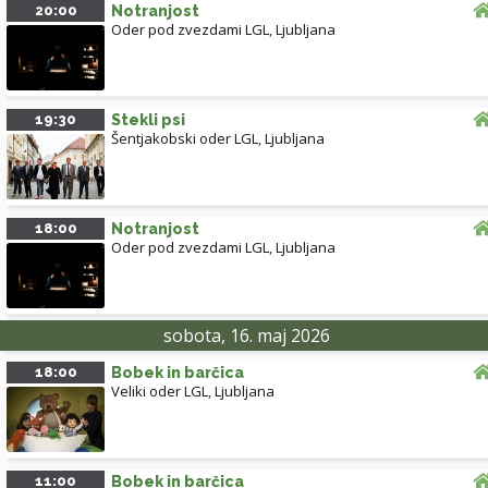
20:00
Notranjost
Oder pod zvezdami LGL
,
Ljubljana
19:30
Stekli psi
Šentjakobski oder LGL
,
Ljubljana
18:00
Notranjost
Oder pod zvezdami LGL
,
Ljubljana
sobota, 16. maj 2026
18:00
Bobek in barčica
Veliki oder LGL
,
Ljubljana
11:00
Bobek in barčica