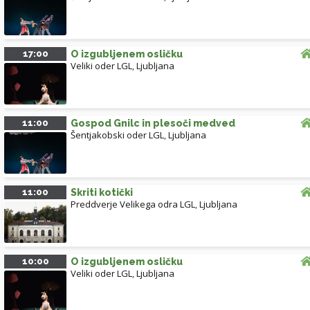
17:00
O izgubljenem osličku
Veliki oder LGL
,
Ljubljana
11:00
Gospod Gnilc in plesoči medved
Šentjakobski oder LGL
,
Ljubljana
11:00
Skriti kotički
Preddverje Velikega odra LGL
,
Ljubljana
10:00
O izgubljenem osličku
Veliki oder LGL
,
Ljubljana