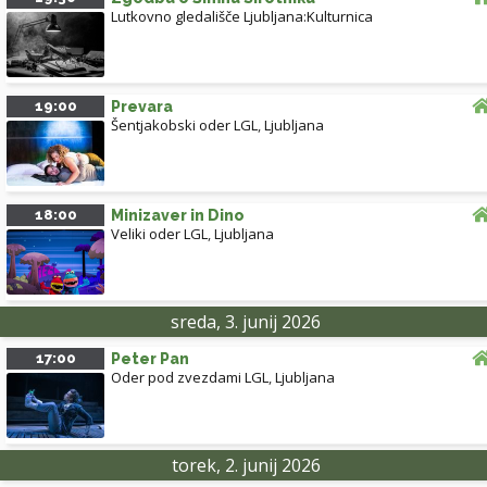
Lutkovno gledališče Ljubljana:Kulturnica
19:00
Prevara
Šentjakobski oder LGL
,
Ljubljana
18:00
Minizaver in Dino
Veliki oder LGL
,
Ljubljana
sreda, 3. junij 2026
17:00
Peter Pan
Oder pod zvezdami LGL
,
Ljubljana
torek, 2. junij 2026