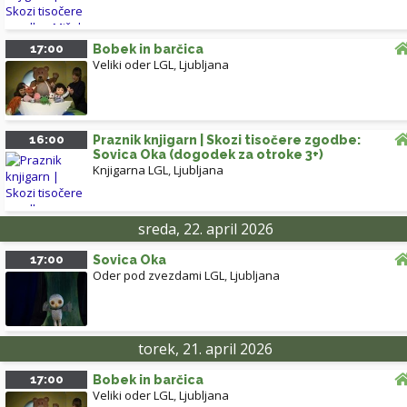
17:00
Bobek in barčica
Veliki oder LGL
,
Ljubljana
16:00
Praznik knjigarn | Skozi tisočere zgodbe:
Sovica Oka (dogodek za otroke 3+)
Knjigarna LGL
,
Ljubljana
sreda, 22. april 2026
17:00
Sovica Oka
Oder pod zvezdami LGL
,
Ljubljana
torek, 21. april 2026
17:00
Bobek in barčica
Veliki oder LGL
,
Ljubljana