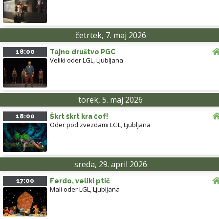
četrtek, 7. maj 2026
18:00
Tajno društvo PGC
Veliki oder LGL
,
Ljubljana
torek, 5. maj 2026
18:00
Škrt škrt kra čof!
Oder pod zvezdami LGL
,
Ljubljana
sreda, 29. april 2026
17:00
Ferdo, veliki ptič
Mali oder LGL
,
Ljubljana