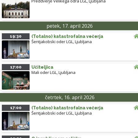
Preddverje Velikega odra LGL
,
Ljubljana
petek, 17. april 2026
19:30
(Totalno) katastrofalna večerja
Šentjakobski oder LGL
,
Ljubljana
17:00
Učiteljica
Mali oder LGL
,
Ljubljana
četrtek, 16. april 2026
17:00
(Totalno) katastrofalna večerja
Šentjakobski oder LGL
,
Ljubljana