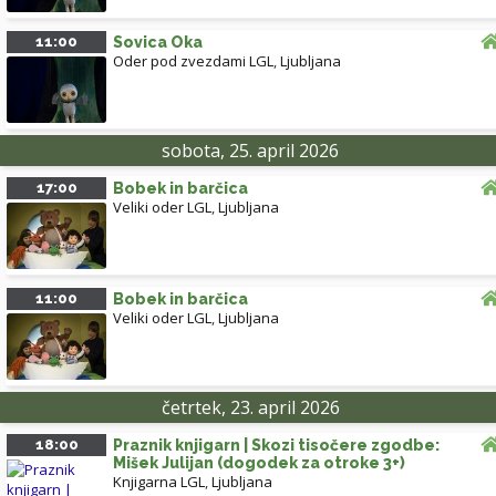
11:00
Sovica Oka
Oder pod zvezdami LGL
,
Ljubljana
sobota, 25. april 2026
17:00
Bobek in barčica
Veliki oder LGL
,
Ljubljana
11:00
Bobek in barčica
Veliki oder LGL
,
Ljubljana
četrtek, 23. april 2026
18:00
Praznik knjigarn | Skozi tisočere zgodbe:
Mišek Julijan (dogodek za otroke 3+)
Knjigarna LGL
,
Ljubljana