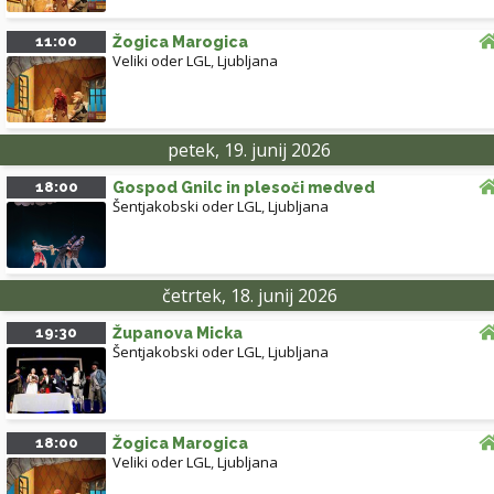
11:00
Žogica Marogica
Veliki oder LGL
,
Ljubljana
petek, 19. junij 2026
18:00
Gospod Gnilc in plesoči medved
Šentjakobski oder LGL
,
Ljubljana
četrtek, 18. junij 2026
19:30
Županova Micka
Šentjakobski oder LGL
,
Ljubljana
18:00
Žogica Marogica
Veliki oder LGL
,
Ljubljana