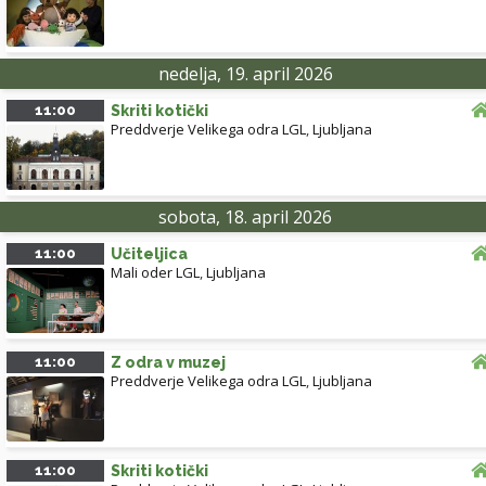
nedelja, 19. april 2026
11:00
Skriti kotički
Preddverje Velikega odra LGL
,
Ljubljana
sobota, 18. april 2026
11:00
Učiteljica
Mali oder LGL
,
Ljubljana
11:00
Z odra v muzej
Preddverje Velikega odra LGL
,
Ljubljana
11:00
Skriti kotički