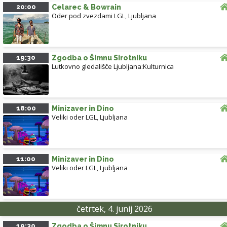
20:00
Celarec & Bowrain
Oder pod zvezdami LGL
,
Ljubljana
19:30
Zgodba o Šimnu Sirotniku
Lutkovno gledališče Ljubljana:Kulturnica
18:00
Minizaver in Dino
Veliki oder LGL
,
Ljubljana
11:00
Minizaver in Dino
Veliki oder LGL
,
Ljubljana
četrtek, 4. junij 2026
19:30
Zgodba o Šimnu Sirotniku