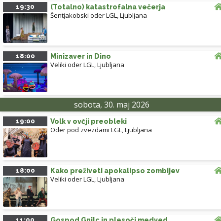
19:30
(Totalno) katastrofalna večerja
Šentjakobski oder LGL
,
Ljubljana
18:00
Minizaver in Dino
Veliki oder LGL
,
Ljubljana
sobota, 30. maj 2026
19:00
Volk v ovčji preobleki
Oder pod zvezdami LGL
,
Ljubljana
18:00
Kako preživeti apokalipso zombijev
Veliki oder LGL
,
Ljubljana
11:00
Gospod Gnilc in plesoči medved