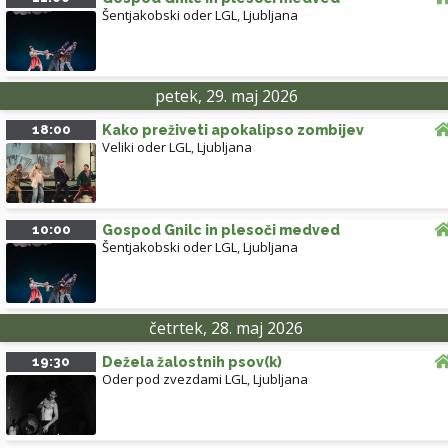
Šentjakobski oder LGL
,
Ljubljana
petek, 29. maj 2026
18:00
Kako preživeti apokalipso zombijev
Veliki oder LGL
,
Ljubljana
10:00
Gospod Gnilc in plesoči medved
Šentjakobski oder LGL
,
Ljubljana
četrtek, 28. maj 2026
19:30
Dežela žalostnih psov(k)
Oder pod zvezdami LGL
,
Ljubljana