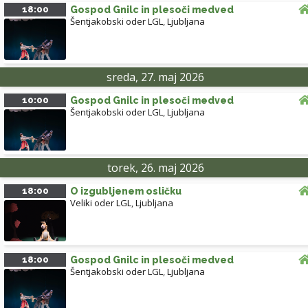
18:00
Gospod Gnilc in plesoči medved
Šentjakobski oder LGL
,
Ljubljana
sreda, 27. maj 2026
10:00
Gospod Gnilc in plesoči medved
Šentjakobski oder LGL
,
Ljubljana
torek, 26. maj 2026
18:00
O izgubljenem osličku
Veliki oder LGL
,
Ljubljana
18:00
Gospod Gnilc in plesoči medved
Šentjakobski oder LGL
,
Ljubljana