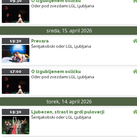
09:30
O izgubljenem osličku
Oder pod zvezdami LGL
,
Ljubljana
sreda, 15. april 2026
19:30
Prevara
Šentjakobski oder LGL
,
Ljubljana
17:00
O izgubljenem osličku
Oder pod zvezdami LGL
,
Ljubljana
torek, 14. april 2026
19:30
Ljubezen, strast in grdi puloverji
Šentjakobski oder LGL
,
Ljubljana