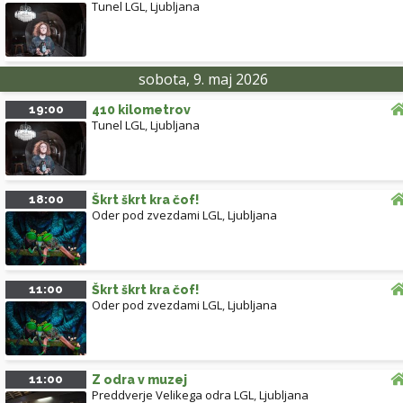
Tunel LGL
,
Ljubljana
sobota, 9. maj 2026
19:00
410 kilometrov
Tunel LGL
,
Ljubljana
18:00
Škrt škrt kra čof!
Oder pod zvezdami LGL
,
Ljubljana
11:00
Škrt škrt kra čof!
Oder pod zvezdami LGL
,
Ljubljana
11:00
Z odra v muzej
Preddverje Velikega odra LGL
,
Ljubljana