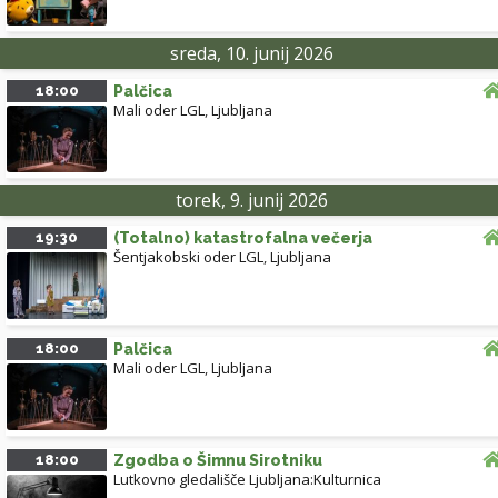
sreda, 10. junij 2026
18:00
Palčica
Mali oder LGL
,
Ljubljana
torek, 9. junij 2026
19:30
(Totalno) katastrofalna večerja
Šentjakobski oder LGL
,
Ljubljana
18:00
Palčica
Mali oder LGL
,
Ljubljana
18:00
Zgodba o Šimnu Sirotniku
Lutkovno gledališče Ljubljana:Kulturnica