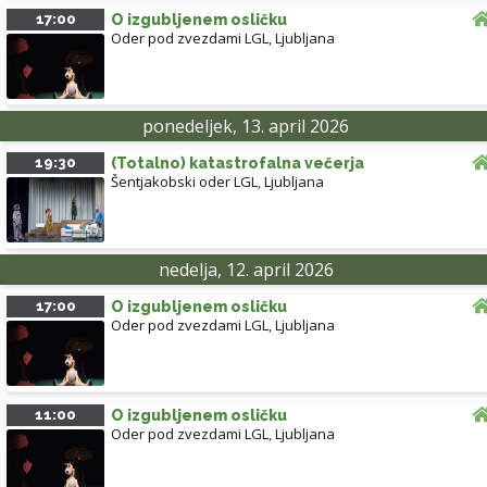
17:00
O izgubljenem osličku
Oder pod zvezdami LGL
,
Ljubljana
ponedeljek, 13. april 2026
19:30
(Totalno) katastrofalna večerja
Šentjakobski oder LGL
,
Ljubljana
nedelja, 12. april 2026
17:00
O izgubljenem osličku
Oder pod zvezdami LGL
,
Ljubljana
11:00
O izgubljenem osličku
Oder pod zvezdami LGL
,
Ljubljana