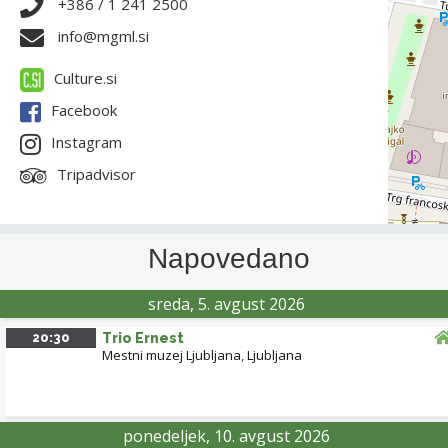
+386 / 1 241 2500
info@mgml.si
Culture.si
Facebook
Instagram
Tripadvisor
Napovedano
sreda, 5. avgust 2026
20:30
Trio Ernest
Mestni muzej Ljubljana
,
Ljubljana
ponedeljek, 10. avgust 2026