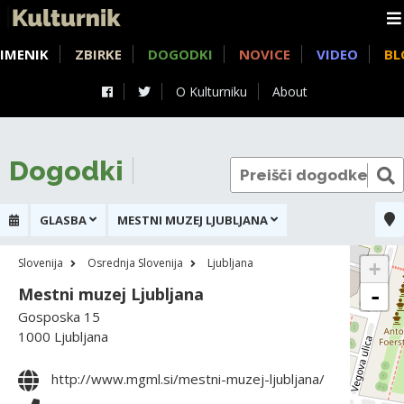
IMENIK
ZBIRKE
DOGODKI
NOVICE
VIDEO
BL
O Kulturniku
About
Dogodki
GLASBA
MESTNI MUZEJ LJUBLJANA
Slovenija
Osrednja Slovenija
Ljubljana
+
Mestni muzej Ljubljana
-
Gosposka 15
1000 Ljubljana
http://www.mgml.si/mestni-muzej-ljubljana/