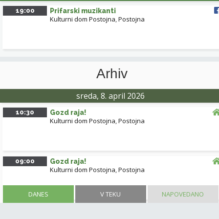
19:00
Prifarski muzikanti
Kulturni dom Postojna
,
Postojna
Arhiv
sreda, 8. april 2026
10:30
Gozd raja!
Kulturni dom Postojna
,
Postojna
09:00
Gozd raja!
Kulturni dom Postojna
,
Postojna
DANES
V TEKU
NAPOVEDANO
NALOŽI VEČ