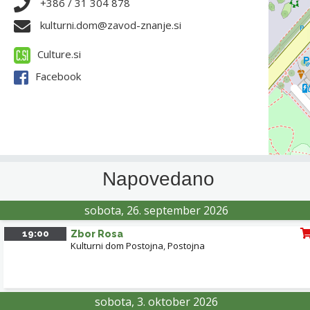
+386 / 31 304 878
kulturni.dom@zavod-znanje.si
Culture.si
Facebook
Napovedano
sobota, 26. september 2026
19:00
Zbor Rosa
Kulturni dom Postojna
,
Postojna
sobota, 3. oktober 2026