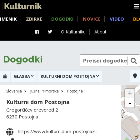
IMENIK
ZBIRKE
DOGODKI
NOVICE
VIDEO
BL
O Kulturniku
About
Dogodki
GLASBA
KULTURNI DOM POSTOJNA
Slovenija
Južna Primorska
Postojna
+
Kulturni dom Postojna
-
Gregorčičev drevored 2
6230 Postojna
https://www.kulturnidom-postojna.si