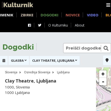
IMENIK
ZBIRKE
DOGODKI
NOVICE
VIDEO
BL
O Kulturniku
About
Dogodki
GLASBA
CLAY THEATRE, LJUBLJANA
Slovenija
Osrednja Slovenija
Ljubljana
+
Clay Theatre, Ljubljana
-
1000, Slovenia
1000 Ljubljana