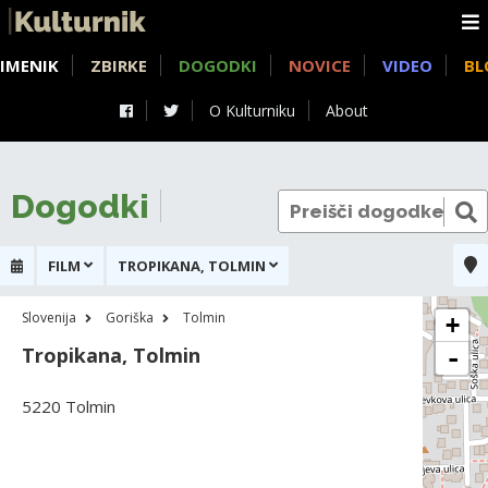
IMENIK
ZBIRKE
DOGODKI
NOVICE
VIDEO
BL
O Kulturniku
About
Dogodki
FILM
TROPIKANA, TOLMIN
Slovenija
Goriška
Tolmin
+
Tropikana, Tolmin
-
5220 Tolmin