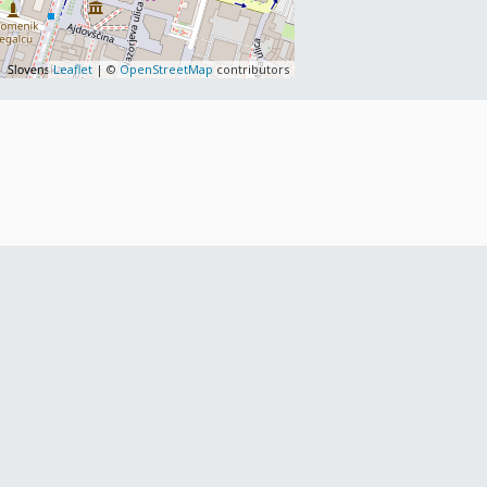
Leaflet
| ©
OpenStreetMap
contributors