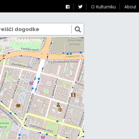
O Kulturniku
About