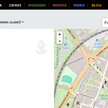
K
ZBIRKE
DOGODKI
NOVICE
VIDEO
BLOG
ARNA SLAMIČ
+
-