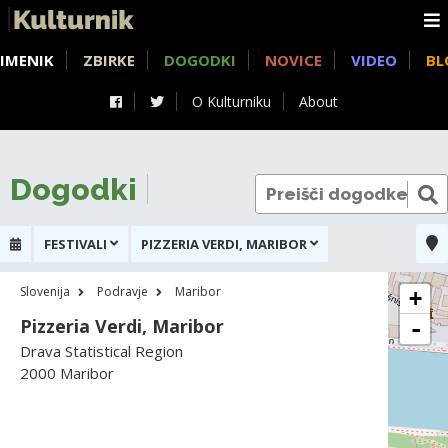
IMENIK
ZBIRKE
DOGODKI
NOVICE
VIDEO
BL
O Kulturniku
About
Dogodki
FESTIVALI
PIZZERIA VERDI, MARIBOR
Slovenija
Podravje
Maribor
+
Pizzeria Verdi, Maribor
-
Drava Statistical Region
2000 Maribor