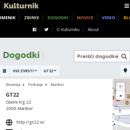
IMENIK
ZBIRKE
DOGODKI
NOVICE
VIDEO
BL
O Kulturniku
About
Dogodki
VSE ZVRSTI
GT22
Slovenija
Podravje
Maribor
+
GT22
-
Glavni trg 22
2000 Maribor
http://gt22.si/