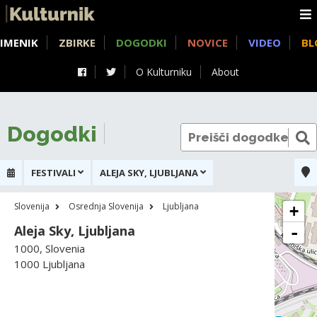
IMENIK
ZBIRKE
DOGODKI
NOVICE
VIDEO
BL
O Kulturniku
About
Dogodki
FESTIVALI
ALEJA SKY, LJUBLJANA
Slovenija
Osrednja Slovenija
Ljubljana
+
Aleja Sky, Ljubljana
-
1000, Slovenia
1000 Ljubljana